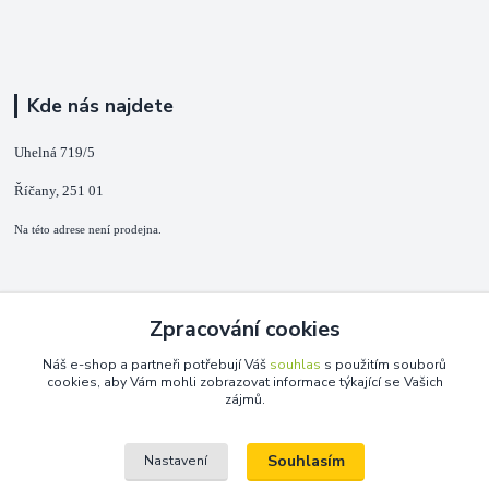
Kde nás najdete
Uhelná 719/5
Říčany, 251 01
Na této adrese není prodejna.
Kontakty
Zpracování cookies
+420 725 889 873
Náš e-shop a partneři potřebují Váš
souhlas
s použitím souborů
(Po-Ne, 9-18 hod.)
cookies, aby Vám mohli zobrazovat informace týkající se Vašich
zájmů.
info@duplarna.cz
Souhlasím
Nastavení