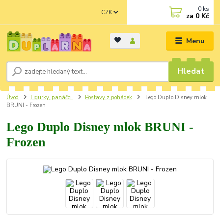
0
ks
CZK
za
0 Kč
Menu
Hledat
Úvod
Figurky, panáčci
Postavy z pohádek
Lego Duplo Disney mlok
BRUNI - Frozen
Lego Duplo Disney mlok BRUNI -
Frozen