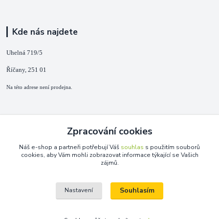
Kde nás najdete
Uhelná 719/5
Říčany, 251 01
Na této adrese není prodejna.
Kontakty
Zpracování cookies
+420 725 889 873
Náš e-shop a partneři potřebují Váš
souhlas
s použitím souborů
(Po-Ne, 9-18 hod.)
cookies, aby Vám mohli zobrazovat informace týkající se Vašich
zájmů.
info@duplarna.cz
Souhlasím
Nastavení