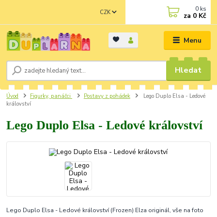
0
ks
CZK
za
0 Kč
Menu
Hledat
Úvod
Figurky, panáčci
Postavy z pohádek
Lego Duplo Elsa - Ledové
království
Lego Duplo Elsa - Ledové království
Lego Duplo Elsa - Ledové království (Frozen) Elza originál, vše na foto