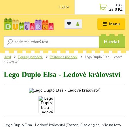
0
ks
CZK
za
0 Kč
Menu
Hledat
Úvod
Figurky, panáčci
Postavy z pohádek
Lego Duplo Elsa - Ledové
království
Lego Duplo Elsa - Ledové království
Lego Duplo Elsa - Ledové království (Frozen) Elza originál, vše na foto