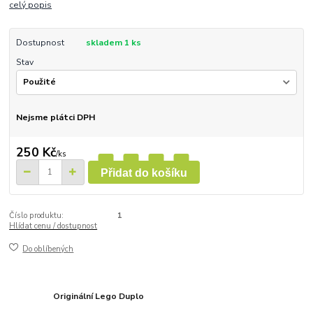
celý popis
Dostupnost
skladem 1 ks
Stav
Nejsme plátci DPH
250 Kč
/
ks
Přidat do košíku
Číslo produktu:
1
Hlídat cenu / dostupnost
Do oblíbených
Originální Lego Duplo