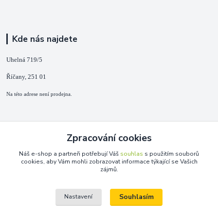
Kde nás najdete
Uhelná 719/5
Říčany, 251 01
Na této adrese není prodejna.
Kontakty
Zpracování cookies
+420 725 889 873
Náš e-shop a partneři potřebují Váš
souhlas
s použitím souborů
(Po-Ne, 9-18 hod.)
cookies, aby Vám mohli zobrazovat informace týkající se Vašich
zájmů.
info@duplarna.cz
Souhlasím
Nastavení