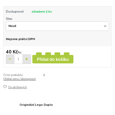
Dostupnost
skladem 2 ks
Stav
Nejsme plátci DPH
40 Kč
/
ks
Přidat do košíku
Číslo produktu:
2
Hlídat cenu / dostupnost
Do oblíbených
Originální Lego Duplo