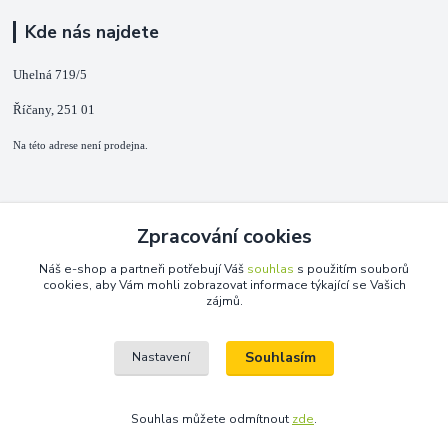
Kde nás najdete
Uhelná 719/5
Říčany, 251 01
Na této adrese není prodejna.
Kontakty
Zpracování cookies
+420 725 889 873
Náš e-shop a partneři potřebují Váš
souhlas
s použitím souborů
(Po-Ne, 9-18 hod.)
cookies, aby Vám mohli zobrazovat informace týkající se Vašich
zájmů.
info@duplarna.cz
Souhlasím
Nastavení
Souhlas můžete odmítnout
zde
.
Vytvořeno na
Eshop-rychle.cz