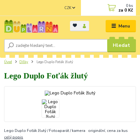
0
ks
CZK
za
0 Kč
Menu
Hledat
Úvod
Dílky
Lego Duplo Foťák žlutý
Lego Duplo Foťák žlutý
Lego Duplo Foťák žlutý / Fotoaparát / kamera originální, cena za kus
celý popis