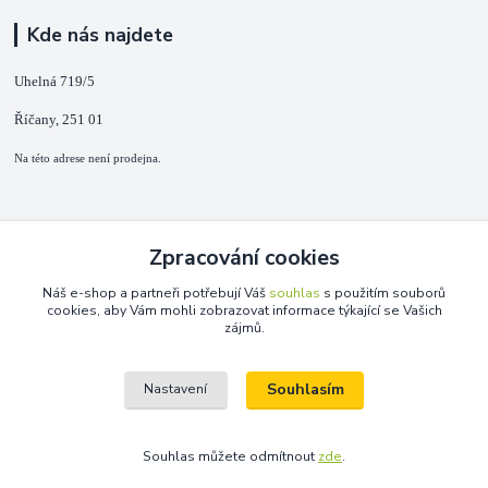
Kde nás najdete
Uhelná 719/5
Říčany, 251 01
Na této adrese není prodejna.
Kontakty
Zpracování cookies
+420 725 889 873
Náš e-shop a partneři potřebují Váš
souhlas
s použitím souborů
(Po-Ne, 9-18 hod.)
cookies, aby Vám mohli zobrazovat informace týkající se Vašich
zájmů.
info@duplarna.cz
Souhlasím
Nastavení
Souhlas můžete odmítnout
zde
.
Vytvořeno na
Eshop-rychle.cz