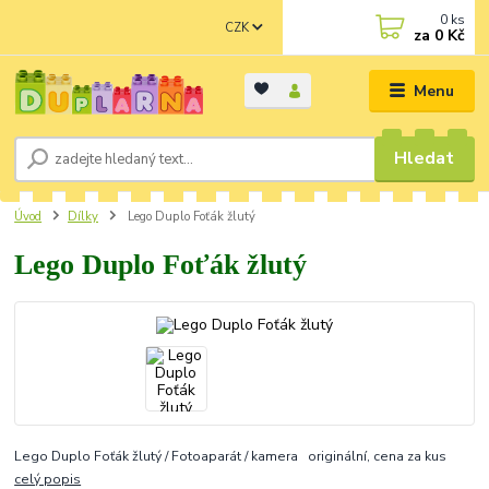
0
ks
CZK
za
0 Kč
Menu
Hledat
Úvod
Dílky
Lego Duplo Foťák žlutý
Lego Duplo Foťák žlutý
Lego Duplo Foťák žlutý / Fotoaparát / kamera originální, cena za kus
celý popis