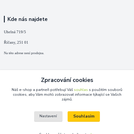
Kde nás najdete
Uhelná 719/5
Říčany, 251 01
Na této adrese není prodejna.
Kontakty
Zpracování cookies
+420 725 889 873
Náš e-shop a partneři potřebují Váš
souhlas
s použitím souborů
(Po-Ne, 9-18 hod.)
cookies, aby Vám mohli zobrazovat informace týkající se Vašich
zájmů.
info@duplarna.cz
Souhlasím
Nastavení