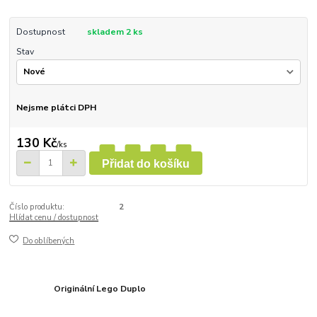
Dostupnost
skladem 2 ks
Stav
Nejsme plátci DPH
130 Kč
/
ks
Přidat do košíku
Číslo produktu:
2
Hlídat cenu / dostupnost
Do oblíbených
Originální Lego Duplo