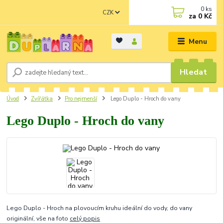
0
ks
CZK
za
0 Kč
Menu
Hledat
Úvod
Zvířátka
Pro nejmenší
Lego Duplo - Hroch do vany
Lego Duplo - Hroch do vany
Lego Duplo - Hroch na plovoucím kruhu ideální do vody, do vany
originální, vše na foto
celý popis