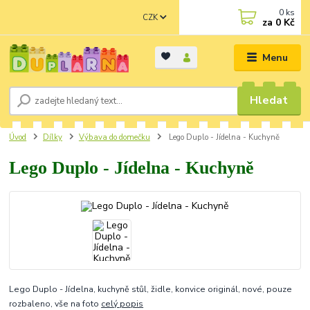
0
ks
CZK
za
0 Kč
Menu
Hledat
Úvod
Dílky
Výbava do domečku
Lego Duplo - Jídelna - Kuchyně
Lego Duplo - Jídelna - Kuchyně
Lego Duplo - Jídelna, kuchyně stůl, židle, konvice originál, nové, pouze
rozbaleno, vše na foto
celý popis