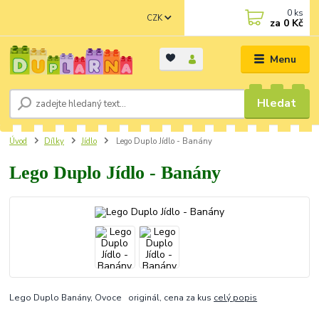
0
ks
CZK
za
0 Kč
Menu
Hledat
Úvod
Dílky
Jídlo
Lego Duplo Jídlo - Banány
Lego Duplo Jídlo - Banány
Lego Duplo Banány, Ovoce originál, cena za kus
celý popis