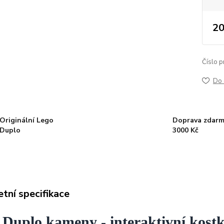
20
Číslo p
Do 
Originální Lego
Doprava zdarm
Duplo
3000 Kč
tní specifikace
 Duplo
kameny - interaktivní kostk