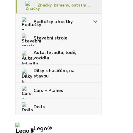
Značky, kameny, ostatní...
Podložky a kostky
Stavební stroje
Auta, letadla, lodě,
vozidla
Dílky k hasičům, na
stavbu
Cars + Planes
Dolls
Lego®