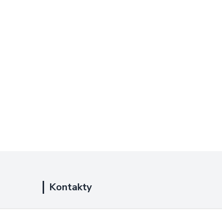
Kontakty
+420 725 889 873