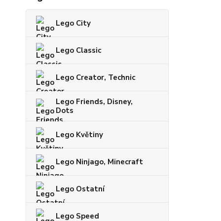
Lego City
Lego Classic
Lego Creator, Technic
Lego Friends, Disney,
Dots
Lego Květiny
Lego Ninjago, Minecraft
Lego Ostatní
Lego Speed