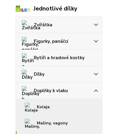
Jednotlivé dílky
Zvířátka
Figurky, panáčci
Rytíři a hradové kostky
Dílky
Doplňky k vlaku
Koleje
Mašiny, vagony