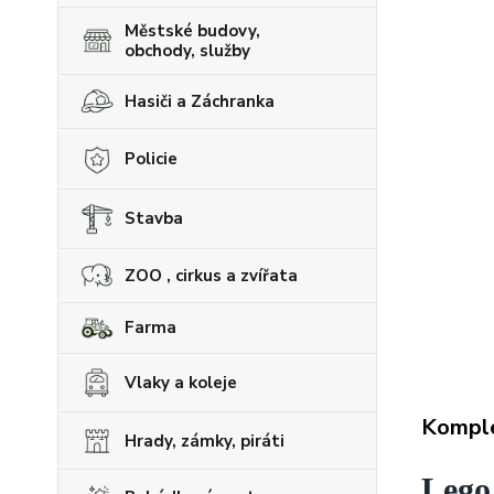
Městské budovy,
obchody, služby
Hasiči a Záchranka
Policie
Stavba
ZOO , cirkus a zvířata
Farma
Vlaky a koleje
Komple
Hrady, zámky, piráti
Lego