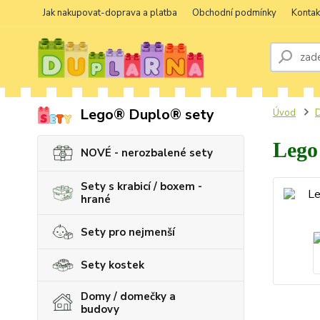
Jak nakupovat-doprava a platba
Obchodní podmínky
Kontak
Lego® Duplo® sety
Úvod
D
Lego
NOVÉ - nerozbalené sety
Sety s krabicí / boxem -
hrané
Sety pro nejmenší
Sety kostek
Domy / domečky a
budovy