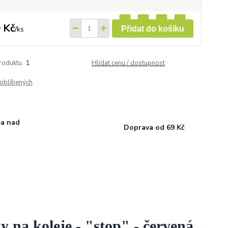
 Kč
/
ks
Přidat do košíku
roduktu:
1
Hlídat cenu / dostupnost
oblíbených
a nad
Doprava od 69 Kč
y na koleje - "stop" - červená