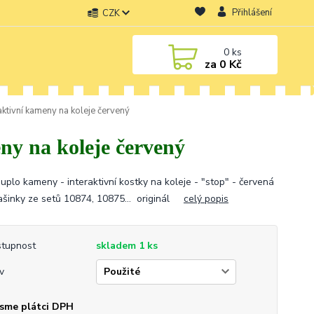
Přihlášení
CZK
0
ks
za
0 Kč
ktivní kameny na koleje červený
ny na koleje červený
uplo kameny - interaktivní kostky na koleje - "stop" - červená
šinky ze setů 10874, 10875... originál
celý popis
tupnost
skladem 1 ks
v
sme plátci DPH