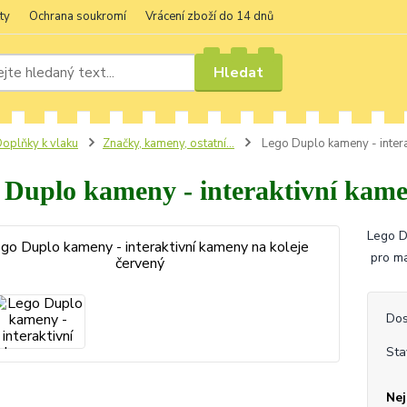
ty
Ochrana soukromí
Vrácení zboží do 14 dnů
Hledat
oplňky k vlaku
Značky, kameny, ostatní...
Lego Duplo kameny - intera
 Duplo kameny - interaktivní kame
Lego D
pro ma
Dos
Sta
Nej