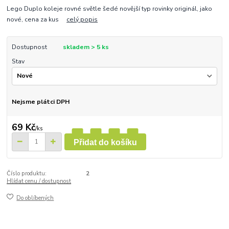
Lego Duplo koleje rovné světle šedé novější typ rovinky originál, jako
nové, cena za kus
celý popis
Dostupnost
skladem > 5 ks
Stav
Nejsme plátci DPH
69 Kč
/
ks
Přidat do košíku
Číslo produktu:
2
Hlídat cenu / dostupnost
Do oblíbených