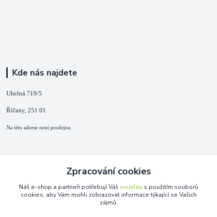
Kde nás najdete
Uhelná 719/5
Říčany, 251 01
Na této adrese není prodejna.
Kontakty
Zpracování cookies
+420 725 889 873
Náš e-shop a partneři potřebují Váš
souhlas
s použitím souborů
(Po-Ne, 9-18 hod.)
cookies, aby Vám mohli zobrazovat informace týkající se Vašich
zájmů.
info@duplarna.cz