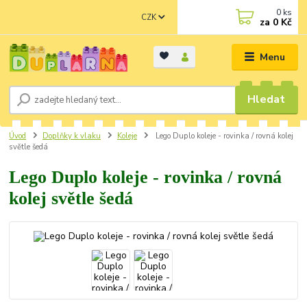
0
ks
CZK
za
0 Kč
Menu
Hledat
Úvod
Doplňky k vlaku
Koleje
Lego Duplo koleje - rovinka / rovná kolej
světle šedá
Lego Duplo koleje - rovinka / rovná
kolej světle šedá