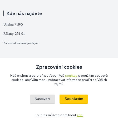
Kde nás najdete
Uhelná 719/5
Říčany, 251 01
Na této adrese není prodejna.
Kontakty
Zpracování cookies
+420 725 889 873
Náš e-shop a partneři potřebují Váš
souhlas
s použitím souborů
(Po-Ne, 9-18 hod.)
cookies, aby Vám mohli zobrazovat informace týkající se Vašich
zájmů.
info@duplarna.cz
Souhlasím
Nastavení
Souhlas můžete odmítnout
zde
.