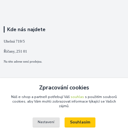
Kde nás najdete
Uhelná 719/5
Říčany, 251 01
Na této adrese není prodejna.
Kontakty
Zpracování cookies
+420 725 889 873
Náš e-shop a partneři potřebují Váš
souhlas
s použitím souborů
(Po-Ne, 9-18 hod.)
cookies, aby Vám mohli zobrazovat informace týkající se Vašich
zájmů.
info@duplarna.cz
Souhlasím
Nastavení