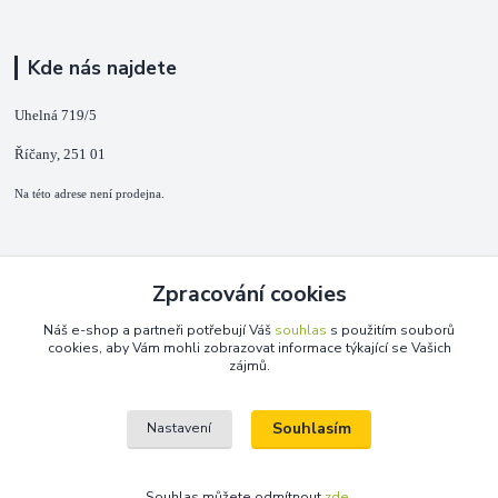
Kde nás najdete
Uhelná 719/5
Říčany, 251 01
Na této adrese není prodejna.
Kontakty
Zpracování cookies
+420 725 889 873
Náš e-shop a partneři potřebují Váš
souhlas
s použitím souborů
(Po-Ne, 9-18 hod.)
cookies, aby Vám mohli zobrazovat informace týkající se Vašich
zájmů.
info@duplarna.cz
Souhlasím
Nastavení
Souhlas můžete odmítnout
zde
.