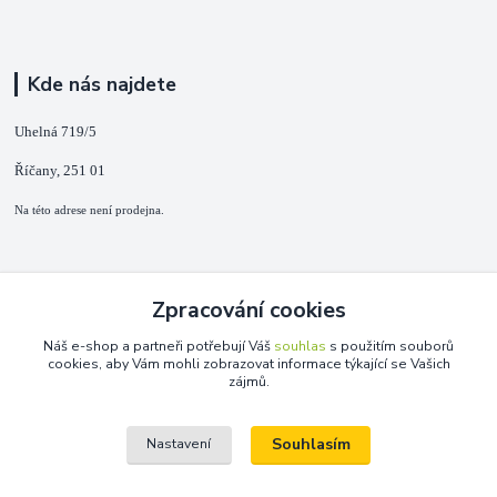
Kde nás najdete
Uhelná 719/5
Říčany, 251 01
Na této adrese není prodejna.
Kontakty
Zpracování cookies
+420 725 889 873
Náš e-shop a partneři potřebují Váš
souhlas
s použitím souborů
(Po-Ne, 9-18 hod.)
cookies, aby Vám mohli zobrazovat informace týkající se Vašich
zájmů.
info@duplarna.cz
Souhlasím
Nastavení