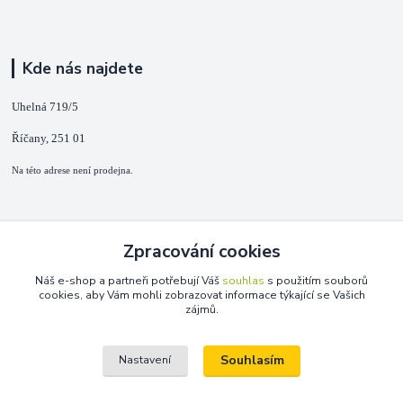
Kde nás najdete
Uhelná 719/5
Říčany, 251 01
Na této adrese není prodejna.
Kontakty
Zpracování cookies
+420 725 889 873
Náš e-shop a partneři potřebují Váš
souhlas
s použitím souborů
(Po-Ne, 9-18 hod.)
cookies, aby Vám mohli zobrazovat informace týkající se Vašich
zájmů.
info@duplarna.cz
Souhlasím
Nastavení