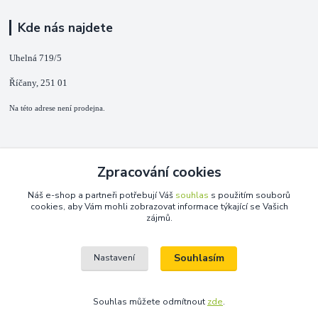
Kde nás najdete
Uhelná 719/5
Říčany, 251 01
Na této adrese není prodejna.
Kontakty
Zpracování cookies
+420 725 889 873
Náš e-shop a partneři potřebují Váš
souhlas
s použitím souborů
(Po-Ne, 9-18 hod.)
cookies, aby Vám mohli zobrazovat informace týkající se Vašich
zájmů.
info@duplarna.cz
Souhlasím
Nastavení
Souhlas můžete odmítnout
zde
.
Vytvořeno na
Eshop-rychle.cz