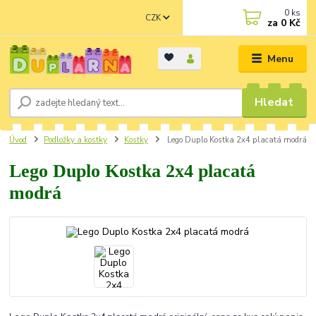
0
ks
CZK
za
0 Kč
Menu
Hledat
Úvod
Podložky a kostky
Kostky
Lego Duplo Kostka 2x4 placatá modrá
Lego Duplo Kostka 2x4 placatá
modrá