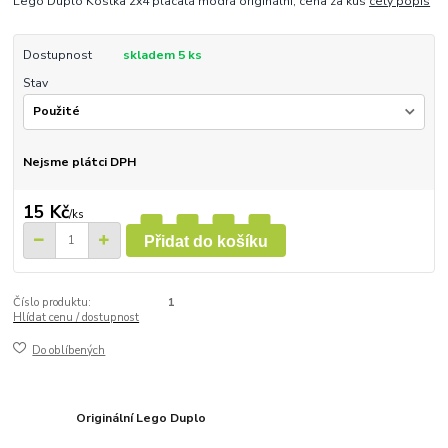
Lego Duplo Kostka 2x4 placatá modrá originální, cena za kus
celý popis
Dostupnost
skladem 5 ks
Stav
Nejsme plátci DPH
15 Kč
/
ks
Přidat do košíku
Číslo produktu:
1
Hlídat cenu / dostupnost
Do oblíbených
Originální Lego Duplo