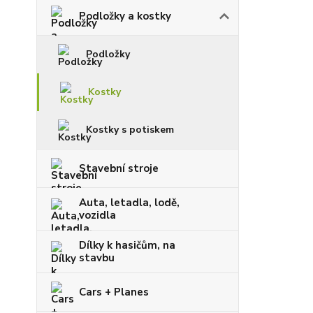
Podložky a kostky
Podložky
Kostky
Kostky s potiskem
Stavební stroje
Auta, letadla, lodě,
vozidla
Dílky k hasičům, na
stavbu
Cars + Planes