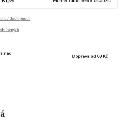
 Kč
Momentálně není k dispozici
/
ks
cenu / dostupnost
oblíbených
a nad
Doprava od 69 Kč
vá