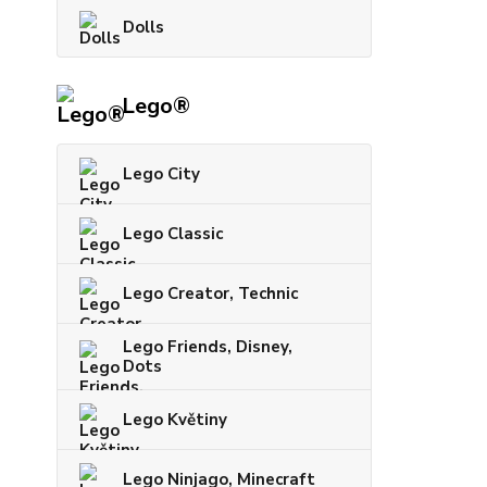
Dolls
Lego®
Lego City
Lego Classic
Lego Creator, Technic
Lego Friends, Disney,
Dots
Lego Květiny
Lego Ninjago, Minecraft