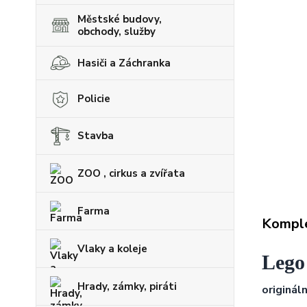
Městské budovy,
obchody, služby
Hasiči a Záchranka
Policie
Stavba
ZOO , cirkus a zvířata
Farma
Komple
Vlaky a koleje
Lego
Hrady, zámky, piráti
origináln