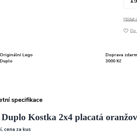
15
Hlídat 
Do 
Originální Lego
Doprava zdarm
Duplo
3000 Kč
tní specifikace
 Duplo Kostka 2x4 placatá oranžo
í, cena za kus