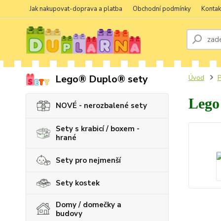
Jak nakupovat-doprava a platba
Obchodní podmínky
Kontak
Lego® Duplo® sety
Úvod
P
Lego
NOVÉ - nerozbalené sety
Sety s krabicí / boxem -
hrané
Sety pro nejmenší
Sety kostek
Domy / domečky a
budovy