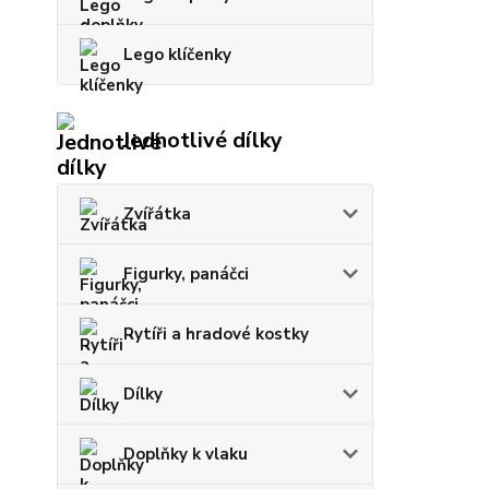
Lego klíčenky
Jednotlivé dílky
Zvířátka
Figurky, panáčci
Rytíři a hradové kostky
Dílky
Doplňky k vlaku