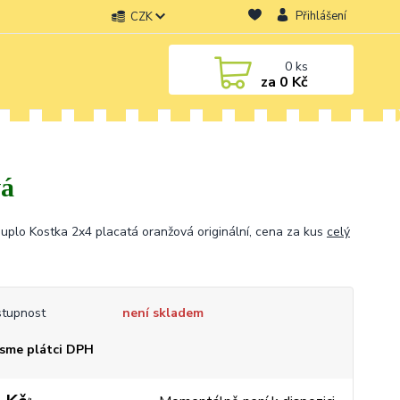
Přihlášení
CZK
0
ks
za
0 Kč
vá
uplo Kostka 2x4 placatá oranžová originální, cena za kus
celý
tupnost
není skladem
sme plátci DPH