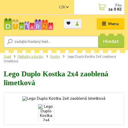
0
ks
CZK
za
0 Kč
Menu
Hledat
Úvod
Podložky a kostky
Kostky
Lego Duplo Kostka 2x4 zaoblená
limetková
Lego Duplo Kostka 2x4 zaoblená
limetková