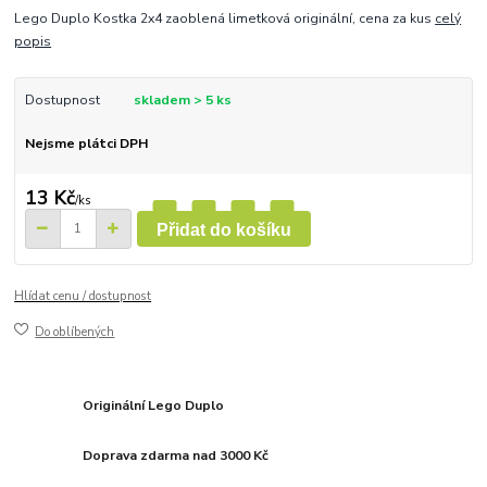
Lego Duplo Kostka 2x4 zaoblená limetková originální, cena za kus
celý
popis
Dostupnost
skladem > 5 ks
Nejsme plátci DPH
13 Kč
/
ks
Přidat do košíku
Hlídat cenu / dostupnost
Do oblíbených
Originální Lego Duplo
Doprava zdarma nad 3000 Kč