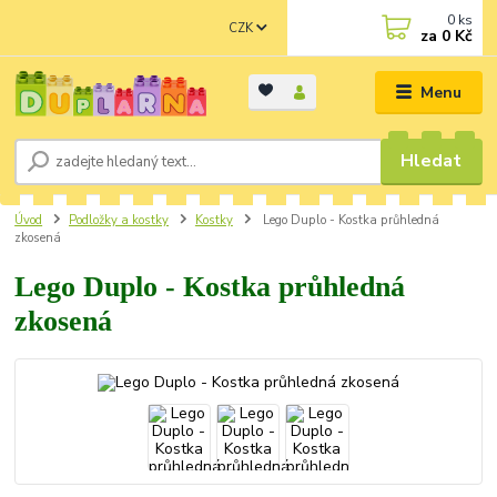
0
ks
CZK
za
0 Kč
Menu
Hledat
Úvod
Podložky a kostky
Kostky
Lego Duplo - Kostka průhledná
zkosená
Lego Duplo - Kostka průhledná
zkosená