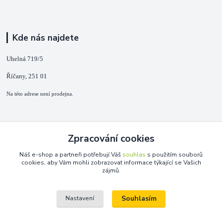
Kde nás najdete
Uhelná 719/5
Říčany, 251 01
Na této adrese není prodejna.
Kontakty
Zpracování cookies
+420 725 889 873
Náš e-shop a partneři potřebují Váš
souhlas
s použitím souborů
(Po-Ne, 9-18 hod.)
cookies, aby Vám mohli zobrazovat informace týkající se Vašich
zájmů.
info@duplarna.cz
Souhlasím
Nastavení