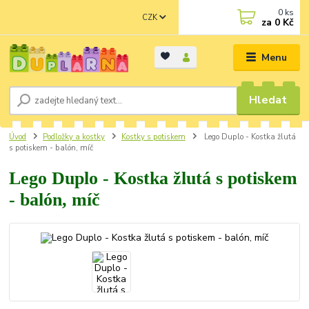
0
ks
CZK
za
0 Kč
Menu
Hledat
Úvod
Podložky a kostky
Kostky s potiskem
Lego Duplo - Kostka žlutá
s potiskem - balón, míč
Lego Duplo - Kostka žlutá s potiskem
- balón, míč