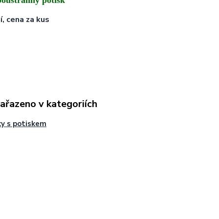
boustranný potisk
í, cena za kus
zařazeno v kategoriích
y s potiskem