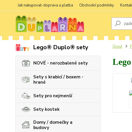
Jak nakupovat-doprava a platba
Obchodní podmínky
Kontak
Lego® Duplo® sety
Úvod
P
Lego
NOVÉ - nerozbalené sety
Sety s krabicí / boxem -
hrané
Sety pro nejmenší
Sety kostek
Domy / domečky a
budovy