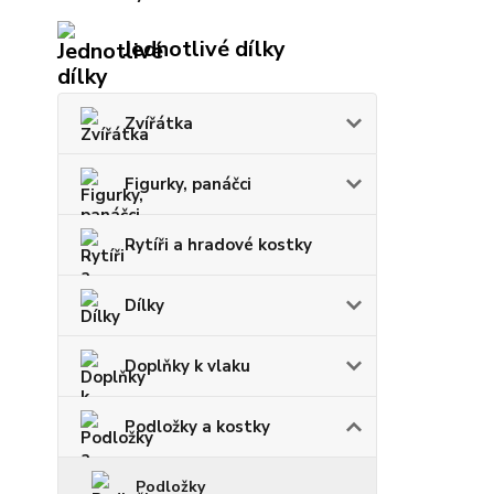
Jednotlivé dílky
Zvířátka
Figurky, panáčci
Rytíři a hradové kostky
Dílky
Doplňky k vlaku
Podložky a kostky
Podložky