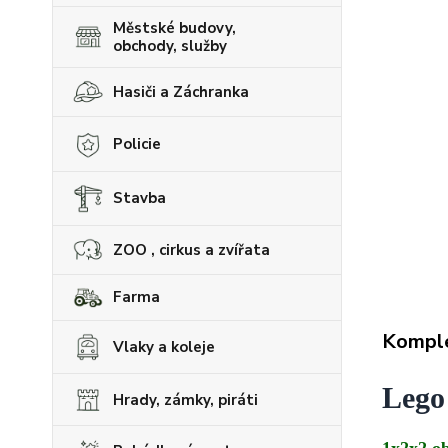
Městské budovy,
obchody, služby
Hasiči a Záchranka
Policie
Stavba
ZOO , cirkus a zvířata
Farma
Komple
Vlaky a koleje
Lego
Hrady, zámky, piráti