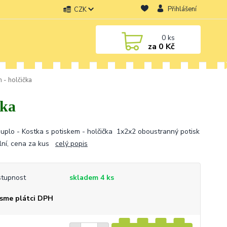
Přihlášení
CZK
0
ks
za
0 Kč
 - holčička
čka
uplo - Kostka s potiskem - holčička 1x2x2 oboustranný potisk
ální, cena za kus
celý popis
tupnost
skladem 4 ks
sme plátci DPH