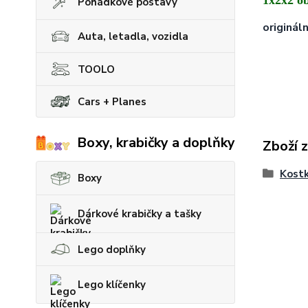
1x2x2 o
Pohádkové postavy
origináln
Auta, letadla, vozidla
TOOLO
Cars + Planes
Boxy, krabičky a doplňky
Zboží 
Kostk
Boxy
Dárkové krabičky a tašky
Lego doplňky
Lego klíčenky