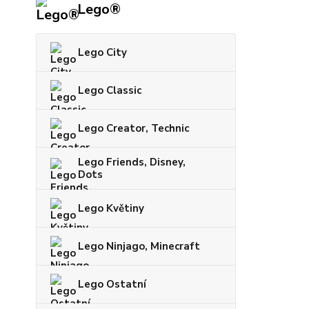
Lego®
Lego City
Lego Classic
Lego Creator, Technic
Lego Friends, Disney,
Dots
Lego Květiny
Lego Ninjago, Minecraft
Lego Ostatní