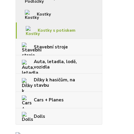
Kostky
Kostky s potiskem
Stavební stroje
Auta, letadla, lodě,
vozidla
Dílky k hasičům, na
stavbu
Cars + Planes
Dolls