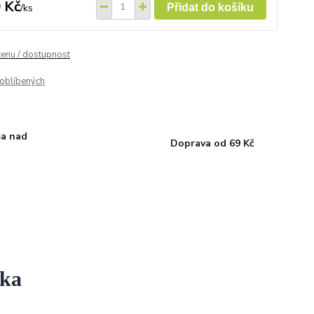
 Kč
/
ks
Přidat do košíku
cenu / dostupnost
oblíbených
a nad
Doprava od 69 Kč
čka