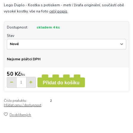
Lego Duplo - Kostka s potiskem - metr / žirafa originální, součástí obě
vysoké kostky, vše na foto
celý popis
Dostupnost
skladem 4 ks
Stav
Nejsme plátci DPH
50 Kč
/
ks
Přidat do košíku
Číslo produktu:
2
Hlídat cenu / dostupnost
Do oblíbených