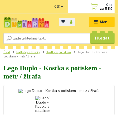
0
ks
CZK
za
0 Kč
Menu
Hledat
Úvod
Podložky a kostky
Kostky s potiskem
Lego Duplo - Kostka s
potiskem - metr / žirafa
Lego Duplo - Kostka s potiskem -
metr / žirafa