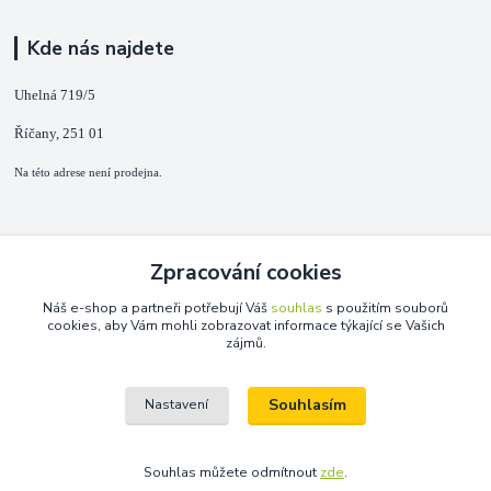
Kde nás najdete
Uhelná 719/5
Říčany, 251 01
Na této adrese není prodejna.
Kontakty
Zpracování cookies
+420 725 889 873
Náš e-shop a partneři potřebují Váš
souhlas
s použitím souborů
(Po-Ne, 9-18 hod.)
cookies, aby Vám mohli zobrazovat informace týkající se Vašich
zájmů.
info@duplarna.cz
Souhlasím
Nastavení
Souhlas můžete odmítnout
zde
.
Vytvořeno na
Eshop-rychle.cz