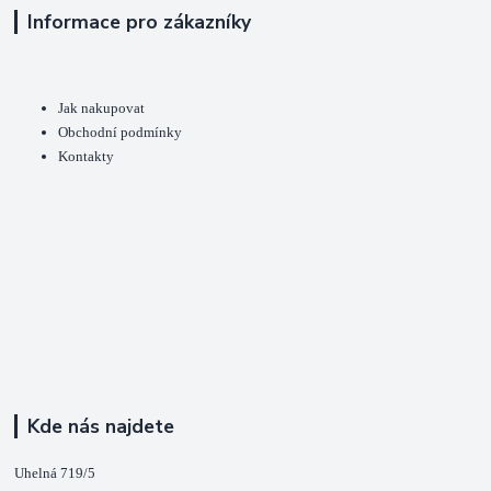
Informace pro zákazníky
Jak nakupovat
Obchodní podmínky
Kontakty
Kde nás najdete
Uhelná 719/5