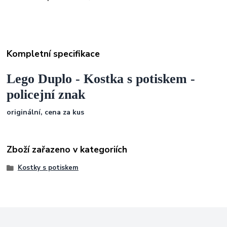
Kompletní specifikace
Lego Duplo - Kostka s potiskem -
policejní znak
originální, cena za kus
Zboží zařazeno v kategoriích
Kostky s potiskem