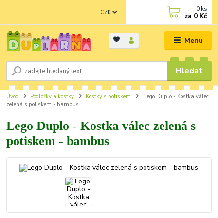
0
ks
CZK
za
0 Kč
Menu
Hledat
Úvod
Podložky a kostky
Kostky s potiskem
Lego Duplo - Kostka válec
zelená s potiskem - bambus
Lego Duplo - Kostka válec zelená s
potiskem - bambus