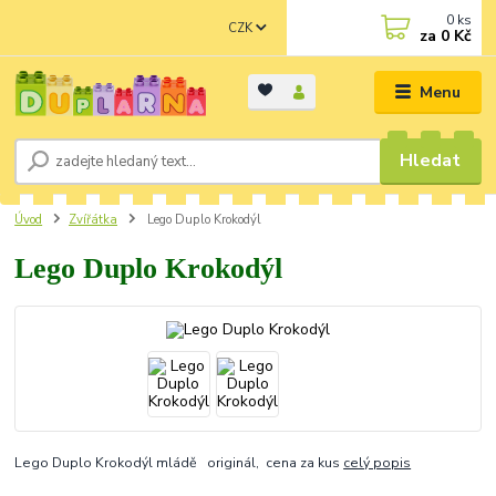
0
ks
CZK
za
0 Kč
Menu
Hledat
Úvod
Zvířátka
Lego Duplo Krokodýl
Lego Duplo Krokodýl
Lego Duplo Krokodýl mládě originál, cena za kus
celý popis