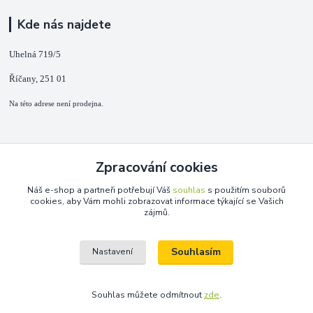
Kde nás najdete
Uhelná 719/5
Říčany, 251 01
Na této adrese není prodejna.
Kontakty
Zpracování cookies
+420 725 889 873
Náš e-shop a partneři potřebují Váš
souhlas
s použitím souborů
(Po-Ne, 9-18 hod.)
cookies, aby Vám mohli zobrazovat informace týkající se Vašich
zájmů.
info@duplarna.cz
Souhlasím
Nastavení
Souhlas můžete odmítnout
zde
.
Vytvořeno na
Eshop-rychle.cz