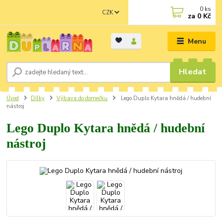
0
ks
CZK
za
0 Kč
Menu
Hledat
Úvod
Dílky
Výbava do domečku
Lego Duplo Kytara hnědá / hudební
nástroj
Lego Duplo Kytara hnědá / hudební
nástroj