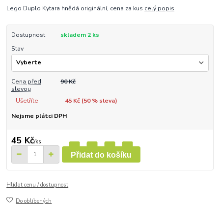
Lego Duplo Kytara hnědá originální, cena za kus
celý popis
Dostupnost
skladem 2 ks
Stav
Cena před
90 Kč
slevou
Ušetříte
45 Kč (
50
% sleva)
Nejsme plátci DPH
45 Kč
/
ks
Přidat do košíku
Hlídat cenu / dostupnost
Do oblíbených