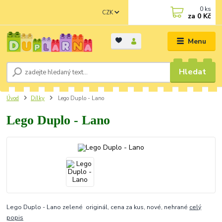
0
ks
CZK
za
0 Kč
Menu
Hledat
Úvod
Dílky
Lego Duplo - Lano
Lego Duplo - Lano
Lego Duplo - Lano zelené originál, cena za kus, nové, nehrané
celý
popis