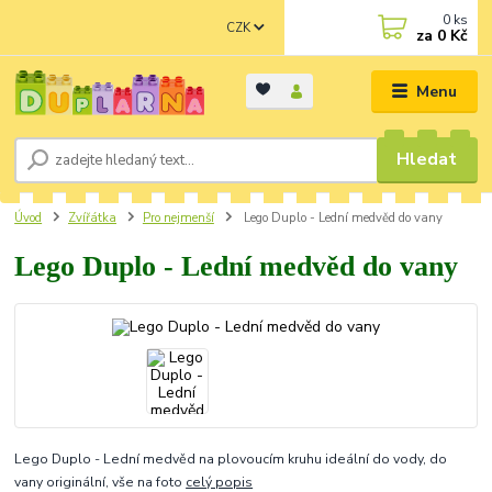
0
ks
CZK
za
0 Kč
Menu
Hledat
Úvod
Zvířátka
Pro nejmenší
Lego Duplo - Lední medvěd do vany
Lego Duplo - Lední medvěd do vany
Lego Duplo - Lední medvěd na plovoucím kruhu ideální do vody, do
vany originální, vše na foto
celý popis