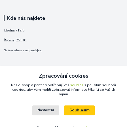
Kde nás najdete
Uhelná 719/5
Říčany, 251 01
Na této adrese není prodejna.
Kontakty
Zpracování cookies
+420 725 889 873
Náš e-shop a partneři potřebují Váš
souhlas
s použitím souborů
(Po-Ne, 9-18 hod.)
cookies, aby Vám mohli zobrazovat informace týkající se Vašich
zájmů.
info@duplarna.cz
Souhlasím
Nastavení