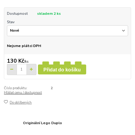
Dostupnost
skladem 2 ks
Stav
Nejsme plátci DPH
130 Kč
/
ks
Přidat do košíku
Číslo produktu:
2
Hlídat cenu / dostupnost
Do oblíbených
Originální Lego Duplo