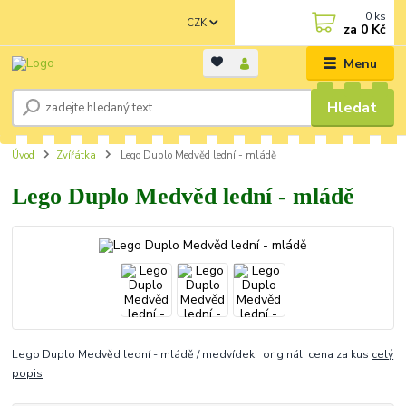
0
ks
CZK
za
0 Kč
Menu
Hledat
Úvod
Zvířátka
Lego Duplo Medvěd lední - mládě
Lego Duplo Medvěd lední - mládě
Lego Duplo Medvěd lední - mládě / medvídek originál, cena za kus
celý
popis