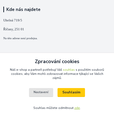
Kde nás najdete
Uhelná 719/5
Říčany, 251 01
Na této adrese není prodejna.
Kontakty
Zpracování cookies
+420 725 889 873
Náš e-shop a partneři potřebují Váš
souhlas
s použitím souborů
(Po-Ne, 9-18 hod.)
cookies, aby Vám mohli zobrazovat informace týkající se Vašich
zájmů.
info@duplarna.cz
Souhlasím
Nastavení
Souhlas můžete odmítnout
zde
.
Vytvořeno na
Eshop-rychle.cz