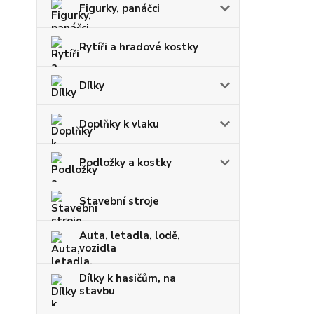
Figurky, panáčci
Rytíři a hradové kostky
Dílky
Doplňky k vlaku
Podložky a kostky
Stavební stroje
Auta, letadla, lodě,
vozidla
Dílky k hasičům, na
stavbu