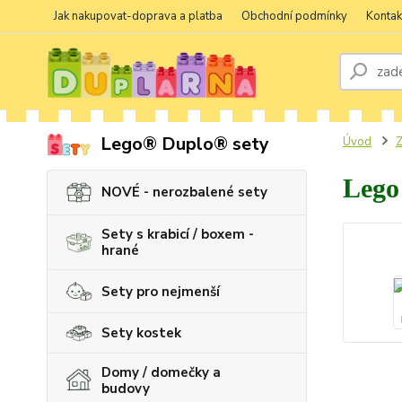
Jak nakupovat-doprava a platba
Obchodní podmínky
Kontak
Lego® Duplo® sety
Úvod
Z
Lego
NOVÉ - nerozbalené sety
Sety s krabicí / boxem -
hrané
Sety pro nejmenší
Sety kostek
Domy / domečky a
budovy