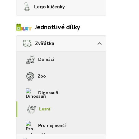
Lego klíčenky
Jednotlivé dílky
Zvířátka
Domácí
Zoo
Dinosauři
Lesní
Pro nejmenší