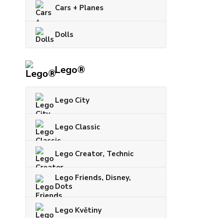
Cars + Planes
Dolls
Lego®
Lego City
Lego Classic
Lego Creator, Technic
Lego Friends, Disney,
Dots
Lego Květiny