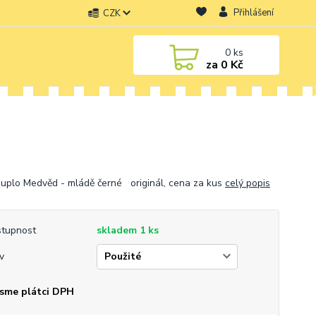
Přihlášení
CZK
0
ks
za
0 Kč
uplo Medvěd - mládě černé originál, cena za kus
celý popis
tupnost
skladem 1 ks
v
sme plátci DPH