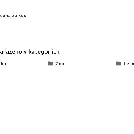
 cena za kus
zařazeno v kategoriích
tka
Zoo
Lesn