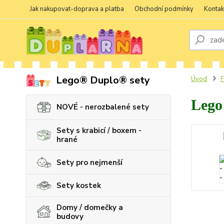
Jak nakupovat-doprava a platba
Obchodní podmínky
Kontak
Lego® Duplo® sety
Úvod
F
Lego
NOVÉ - nerozbalené sety
Sety s krabicí / boxem -
hrané
Sety pro nejmenší
Sety kostek
Domy / domečky a
budovy