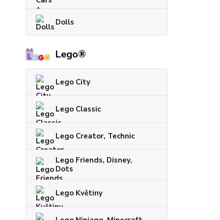
Dolls
Lego®
Lego City
Lego Classic
Lego Creator, Technic
Lego Friends, Disney,
Dots
Lego Květiny
Lego Ninjago, Minecraft