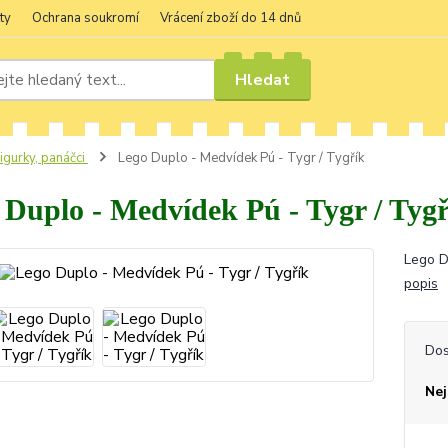
ty
Ochrana soukromí
Vrácení zboží do 14 dnů
Hledat
igurky, panáčci
Lego Duplo - Medvídek Pú - Tygr / Tygřík
 Duplo - Medvídek Pú - Tygr / Tygř
Lego D
popis
Dos
Nej