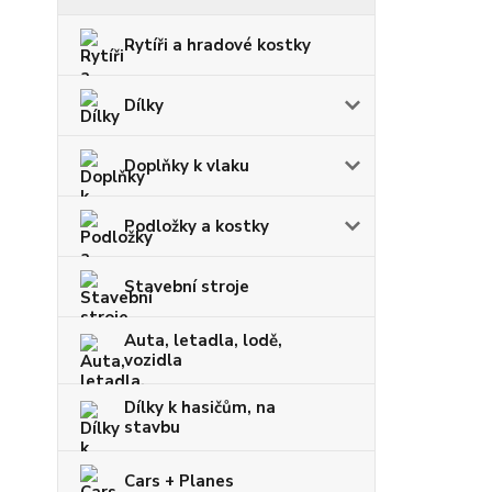
Rytíři a hradové kostky
Dílky
Doplňky k vlaku
Podložky a kostky
Stavební stroje
Auta, letadla, lodě,
vozidla
Dílky k hasičům, na
stavbu
Cars + Planes