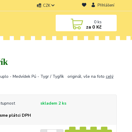
Přihlášení
CZK
0
ks
za
0 Kč
ík
uplo - Medvídek Pú - Tygr / Tygřík originál, vše na foto
celý
tupnost
skladem 2 ks
sme plátci DPH