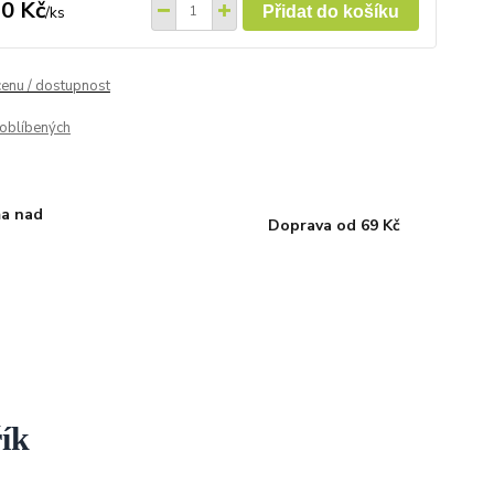
0 Kč
/
ks
Přidat do košíku
cenu / dostupnost
oblíbených
a nad
Doprava od 69 Kč
ík