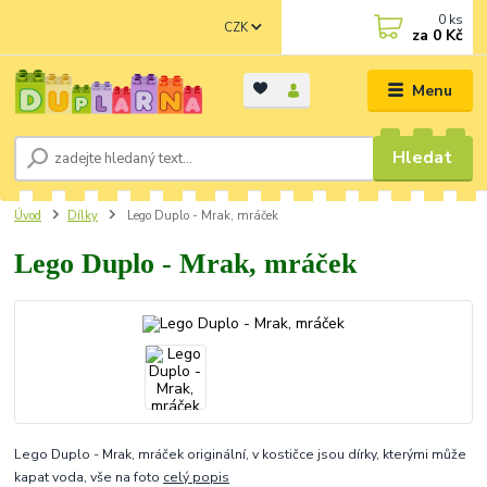
0
ks
CZK
za
0 Kč
Menu
Hledat
Úvod
Dílky
Lego Duplo - Mrak, mráček
Lego Duplo - Mrak, mráček
Lego Duplo - Mrak, mráček originální, v kostičce jsou dírky, kterými může
kapat voda, vše na foto
celý popis