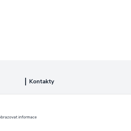
Kontakty
+420 725 889 873
(Po-Ne, 9-18 hod.)
info@duplarna.cz
obrazovat informace