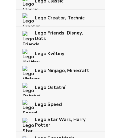
Lego Classic
Lego Creator, Technic
Lego Friends, Disney,
Dots
Lego Květiny
Lego Ninjago, Minecraft
Lego Ostatní
Lego Speed
Lego Star Wars, Harry
Potter