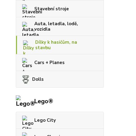
Stavební stroje
Auta, letadla, lodě,
vozidla
Dílky k hasičům, na
stavbu
Cars + Planes
Dolls
Lego®
Lego City