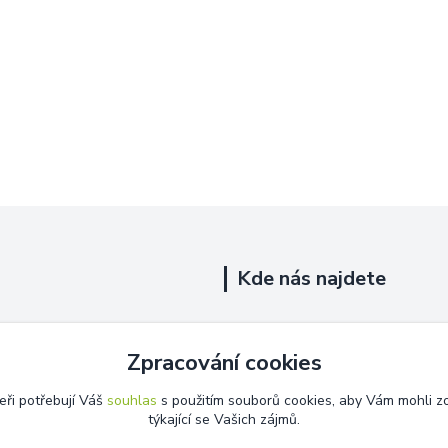
Kde nás najdete
Uhelná 719/5
Zpracování cookies
Říčany, 251 01
eři potřebují Váš
souhlas
s použitím souborů cookies, aby Vám mohli z
Na této adrese není prodejna.
týkající se Vašich zájmů.