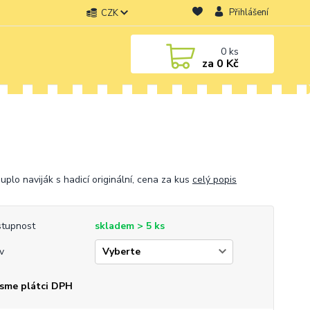
Přihlášení
CZK
0
ks
za
0 Kč
uplo naviják s hadicí originální, cena za kus
celý popis
tupnost
skladem > 5 ks
v
sme plátci DPH