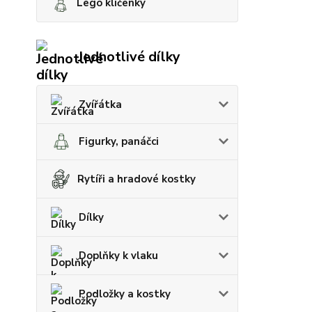
Lego klíčenky
Jednotlivé dílky
Zvířátka
Figurky, panáčci
Rytíři a hradové kostky
Dílky
Doplňky k vlaku
Podložky a kostky