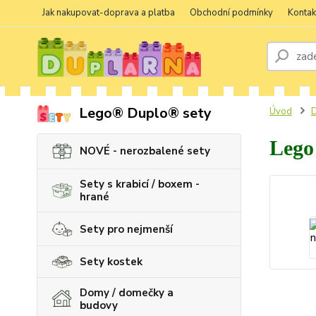
Jak nakupovat-doprava a platba
Obchodní podmínky
Kontak
Lego® Duplo® sety
Úvod
D
Lego 
NOVÉ - nerozbalené sety
Sety s krabicí / boxem -
hrané
Sety pro nejmenší
Sety kostek
Domy / domečky a
budovy