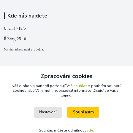
Kde nás najdete
Uhelná 719/5
Říčany, 251 01
Na této adrese není prodejna.
Kontakty
Zpracování cookies
+420 725 889 873
Náš e-shop a partneři potřebují Váš
souhlas
s použitím souborů
(Po-Ne, 9-18 hod.)
cookies, aby Vám mohli zobrazovat informace týkající se Vašich
zájmů.
info@duplarna.cz
Souhlasím
Nastavení
Souhlas můžete odmítnout
zde
.