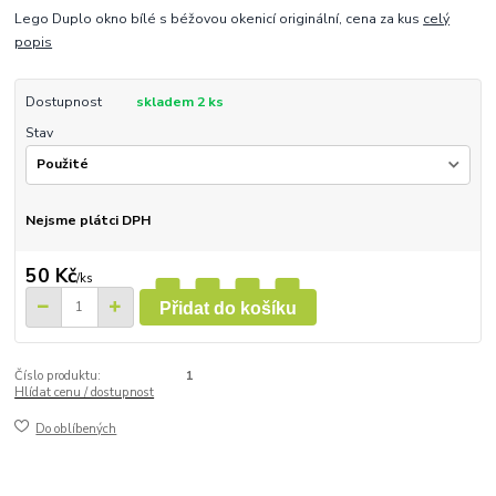
Lego Duplo okno bílé s béžovou okenicí originální, cena za kus
celý
popis
Dostupnost
skladem 2 ks
Stav
Nejsme plátci DPH
50 Kč
/
ks
Přidat do košíku
Číslo produktu:
1
Hlídat cenu / dostupnost
Do oblíbených