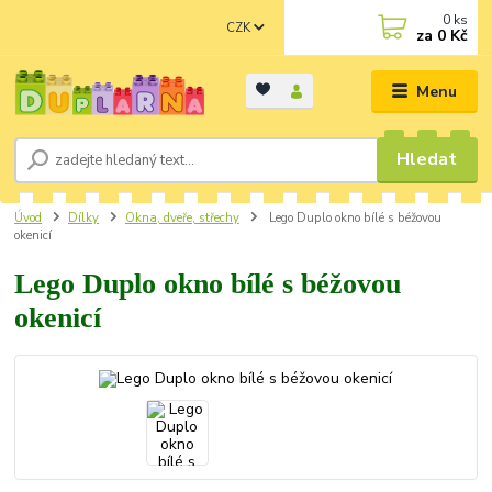
0
ks
CZK
za
0 Kč
Menu
Hledat
Úvod
Dílky
Okna, dveře, střechy
Lego Duplo okno bílé s béžovou
okenicí
Lego Duplo okno bílé s béžovou
okenicí