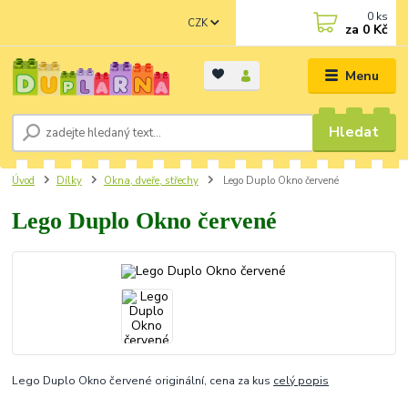
0
ks
CZK
za
0 Kč
Menu
Hledat
Úvod
Dílky
Okna, dveře, střechy
Lego Duplo Okno červené
Lego Duplo Okno červené
Lego Duplo Okno červené originální, cena za kus
celý popis