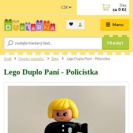
0
ks
CZK
za
0 Kč
Menu
Hledat
Úvod
Figurky, panáčci
Ženy
Lego Duplo Paní - Policistka
Lego Duplo Paní - Policistka