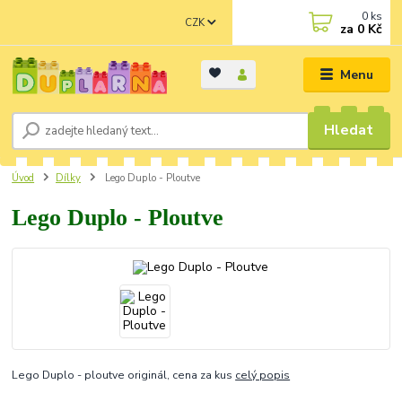
0
ks
CZK
za
0 Kč
Menu
Hledat
Úvod
Dílky
Lego Duplo - Ploutve
Lego Duplo - Ploutve
Lego Duplo - ploutve originál, cena za kus
celý popis