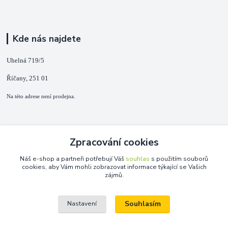
Kde nás najdete
Uhelná 719/5
Říčany, 251 01
Na této adrese není prodejna.
Kontakty
Zpracování cookies
+420 725 889 873
Náš e-shop a partneři potřebují Váš
souhlas
s použitím souborů
(Po-Ne, 9-18 hod.)
cookies, aby Vám mohli zobrazovat informace týkající se Vašich
zájmů.
info@duplarna.cz
Souhlasím
Nastavení