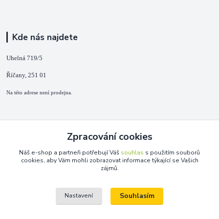
Kde nás najdete
Uhelná 719/5
Říčany, 251 01
Na této adrese není prodejna.
Kontakty
Zpracování cookies
+420 725 889 873
Náš e-shop a partneři potřebují Váš
souhlas
s použitím souborů
(Po-Ne, 9-18 hod.)
cookies, aby Vám mohli zobrazovat informace týkající se Vašich
zájmů.
info@duplarna.cz
Souhlasím
Nastavení