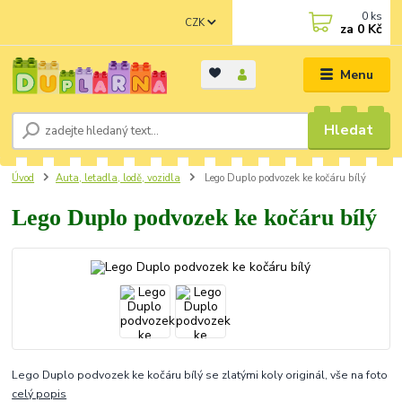
0
ks
CZK
za
0 Kč
Menu
Hledat
Úvod
Auta, letadla, lodě, vozidla
Lego Duplo podvozek ke kočáru bílý
Lego Duplo podvozek ke kočáru bílý
Lego Duplo podvozek ke kočáru bílý se zlatými koly originál, vše na foto
celý popis