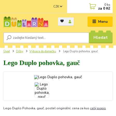
0
ks
CZK
za
0 Kč
Menu
Hledat
Úvod
Dílky
Výbava do domečku
Lego Duplo pohovka, gauč
Lego Duplo pohovka, gauč
Lego Duplo Pohovka, gauč, postel originální, cena za kus
celý popis