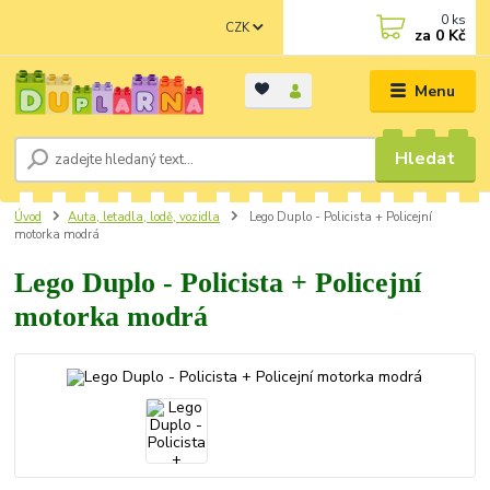
0
ks
CZK
za
0 Kč
Menu
Hledat
Úvod
Auta, letadla, lodě, vozidla
Lego Duplo - Policista + Policejní
motorka modrá
Lego Duplo - Policista + Policejní
motorka modrá