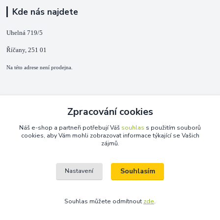
Kde nás najdete
Uhelná 719/5
Říčany, 251 01
Na této adrese není prodejna.
Kontakty
Zpracování cookies
+420 725 889 873
Náš e-shop a partneři potřebují Váš
souhlas
s použitím souborů
(Po-Ne, 9-18 hod.)
cookies, aby Vám mohli zobrazovat informace týkající se Vašich
zájmů.
info@duplarna.cz
Souhlasím
Nastavení
Souhlas můžete odmítnout
zde
.
Vytvořeno na
Eshop-rychle.cz