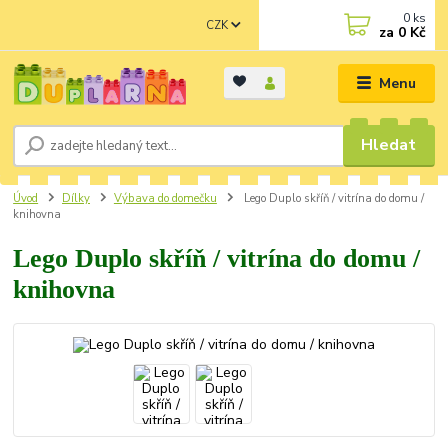
0
ks
CZK
za
0 Kč
Menu
Hledat
Úvod
Dílky
Výbava do domečku
Lego Duplo skříň / vitrína do domu /
knihovna
Lego Duplo skříň / vitrína do domu /
knihovna