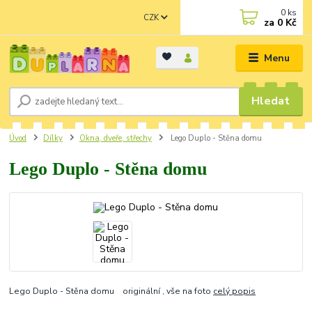
0
ks
CZK
za
0 Kč
Menu
Hledat
Úvod
Dílky
Okna, dveře, střechy
Lego Duplo - Stěna domu
Lego Duplo - Stěna domu
Lego Duplo - Stěna domu originální , vše na foto
celý popis