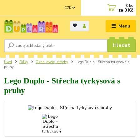
0
ks
CZK
za
0 Kč
Menu
Hledat
Úvod
Dílky
Okna, dveře, střechy
Lego Duplo - Střecha tyrkysová s
pruhy
Lego Duplo - Střecha tyrkysová s
pruhy