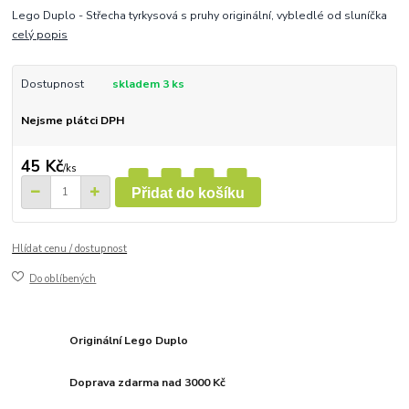
Lego Duplo - Střecha tyrkysová s pruhy originální, vybledlé od sluníčka
celý popis
Dostupnost
skladem 3 ks
Nejsme plátci DPH
45 Kč
/
ks
Přidat do košíku
Hlídat cenu / dostupnost
Do oblíbených
Originální Lego Duplo
Doprava zdarma nad 3000 Kč