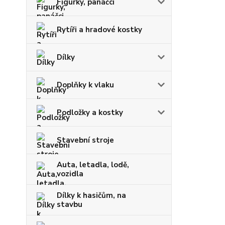
Figurky, panáčci
Rytíři a hradové kostky
Dílky
Doplňky k vlaku
Podložky a kostky
Stavební stroje
Auta, letadla, lodě,
vozidla
Dílky k hasičům, na
stavbu