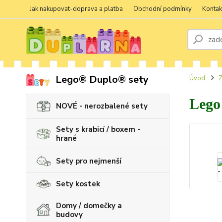
Jak nakupovat-doprava a platba
Obchodní podmínky
Kontak
Lego® Duplo® sety
Úvod
Z
Lego
NOVÉ - nerozbalené sety
Sety s krabicí / boxem -
hrané
Sety pro nejmenší
Sety kostek
Domy / domečky a
budovy