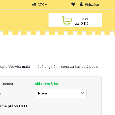
Přihlášení
CZK
0
ks
za
0 Kč
uplo Velryba malá - mládě originální, cena za kus
celý popis
tupnost
skladem 3 ks
v
sme plátci DPH