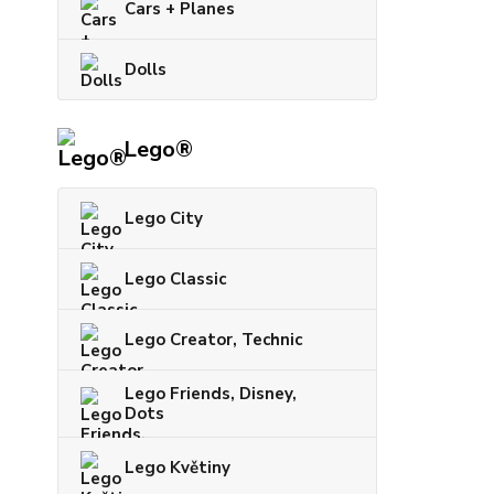
Cars + Planes
Dolls
Lego®
Lego City
Lego Classic
Lego Creator, Technic
Lego Friends, Disney,
Dots
Lego Květiny