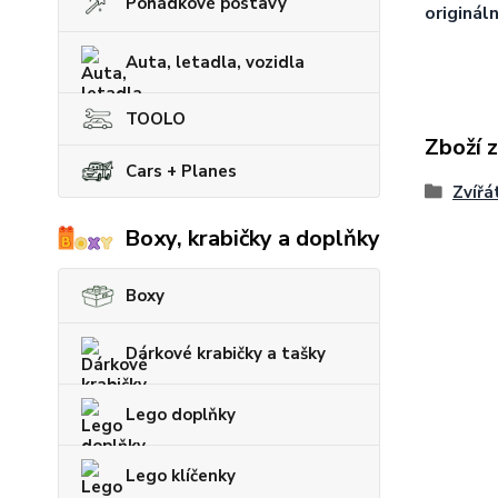
Pohádkové postavy
origináln
Auta, letadla, vozidla
TOOLO
Zboží 
Cars + Planes
Zvířá
Boxy, krabičky a doplňky
Boxy
Dárkové krabičky a tašky
Lego doplňky
Lego klíčenky