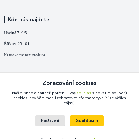
Kde nás najdete
Uhelná 719/5
Říčany, 251 01
Na této adrese není prodejna.
Kontakty
Zpracování cookies
+420 725 889 873
Náš e-shop a partneři potřebují Váš
souhlas
s použitím souborů
(Po-Ne, 9-18 hod.)
cookies, aby Vám mohli zobrazovat informace týkající se Vašich
zájmů.
info@duplarna.cz
Souhlasím
Nastavení