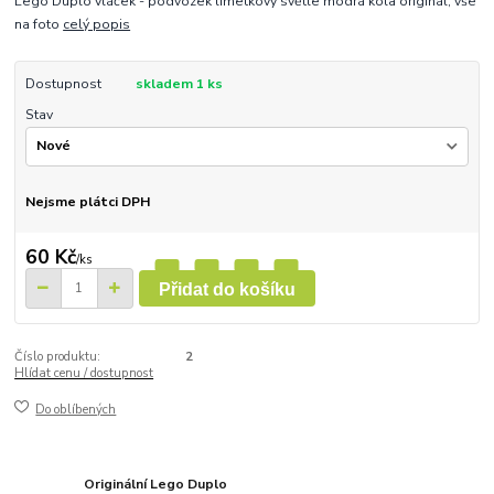
Lego Duplo vláček - podvozek limetkový světle modrá kola originál, vše
na foto
celý popis
Dostupnost
skladem 1 ks
Stav
Nejsme plátci DPH
60 Kč
/
ks
Přidat do košíku
Číslo produktu:
2
Hlídat cenu / dostupnost
Do oblíbených
Originální Lego Duplo