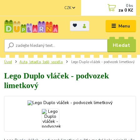
0
ks
CZK
za
0 Kč
Menu
Hledat
Úvod
Auta, letadla, lodě, vozidla
Lego Duplo vláček - podvozek limetkový
Lego Duplo vláček - podvozek
limetkový