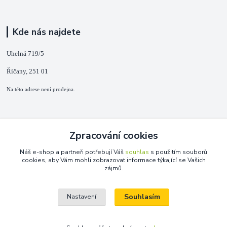
Kde nás najdete
Uhelná 719/5
Říčany, 251 01
Na této adrese není prodejna.
Kontakty
Zpracování cookies
+420 725 889 873
Náš e-shop a partneři potřebují Váš
souhlas
s použitím souborů
(Po-Ne, 9-18 hod.)
cookies, aby Vám mohli zobrazovat informace týkající se Vašich
zájmů.
info@duplarna.cz
Souhlasím
Nastavení