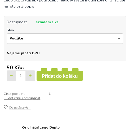
Lego Duplo vláček - podvozek limetkový světle modrá kola originál, vše
na foto
celý popis
Dostupnost
skladem 1 ks
Stav
Nejsme plátci DPH
50 Kč
/
ks
Přidat do košíku
Číslo produktu:
1
Hlídat cenu / dostupnost
Do oblíbených
Originální Lego Duplo