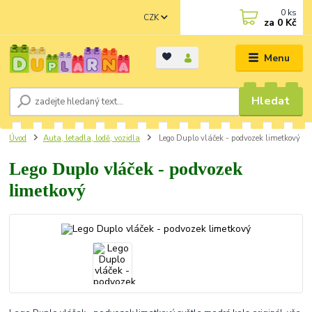
0
ks
CZK
za
0 Kč
Menu
Hledat
Úvod
Auta, letadla, lodě, vozidla
Lego Duplo vláček - podvozek limetkový
Lego Duplo vláček - podvozek
limetkový