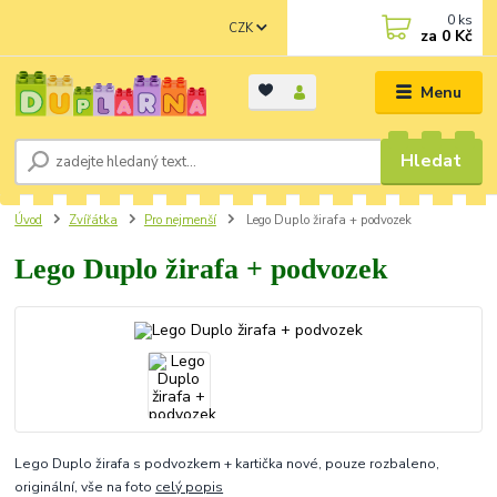
0
ks
CZK
za
0 Kč
Menu
Hledat
Úvod
Zvířátka
Pro nejmenší
Lego Duplo žirafa + podvozek
Lego Duplo žirafa + podvozek
Lego Duplo žirafa s podvozkem + kartička nové, pouze rozbaleno,
originální, vše na foto
celý popis