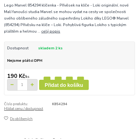
Lego Marvel 854294 klíčenka - Přívěsek na klíče - Loki originální, nové
Malí fanoušci studia Marvel se mohou vydat na cesty ve společnosti
svého oblíbeného záludného superhrdiny Lokiho díky LEGO® Marvel
(854294) Přívěsku na klíče – Loki. Pohyblivá figurka Lokiho s typickým
pláštěm a helmou ...
celý popis
Dostupnost
skladem 2 ks
Nejsme plátci DPH
190 Kč
/
ks
Přidat do košíku
Číslo produktu:
K854294
Hlídat cenu / dostupnost
Do oblíbených