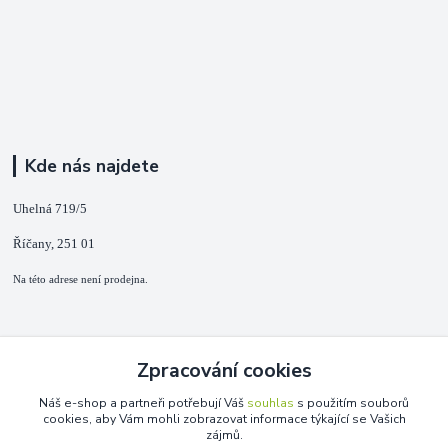
Kde nás najdete
Uhelná 719/5
Říčany, 251 01
Na této adrese není prodejna.
Kontakty
Zpracování cookies
+420 725 889 873
Náš e-shop a partneři potřebují Váš
souhlas
s použitím souborů
(Po-Ne, 9-18 hod.)
cookies, aby Vám mohli zobrazovat informace týkající se Vašich
zájmů.