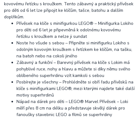
kovovému řetízku s kroužkem. Tento zábavný a praktický přívěsek
pro děti od 6 let lze připojit ke klíčům, tašce, batohu a dalším
doplňkům.
Přívěsek na klíče s minifigurkou LEGO® – Minifigurka Lokiho
pro děti od 6 let je připevněná k odolnému kovovému
řetízku s kroužkem a nelze ji sundat
Noste ho všude s sebou – Připněte si minifigurku Lokiho s
odolným kovovým kroužkem s řetízkem ke klíčům, na tašku,
na batoh nebo na cokoli jiného
Zábavný a funkční – Barevný přívěsek na klíče s Lokim má
pohyblivé ruce, nohy a hlavu a můžete si díky němu svého
oblíbeného superhrdinu vzít kamkoli s sebou
Posbírejte je všechny – Prohlédněte si obří řadu přívěsků na
klíče s minifigurkami LEGO®, mezi kterými najdete také další
motivy superhrdinů
Nápad na dárek pro děti – LEGO® Marvel Přívěsek – Loki
měří přes 8 cm na délku a představuje skvělý dárek pro
fanoušky stavebnic LEGO a filmů se superhrdiny